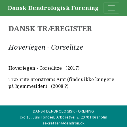
Dansk Dendrologisk Forening
DANSK TRÆREGISTER
Hoveriegen - Corselitze
Hoveriegen - Corselitze
(2017)
Træ-rute Storstrøms Amt (findes ikke længere
på hjemmesiden)
(2008 ?)
DANSK DENDROLOGISK FORENING
c/o 15. Juni Fonden, Arboretvej 2, 2970 Hørsholm
sekretaer@dendron.dk