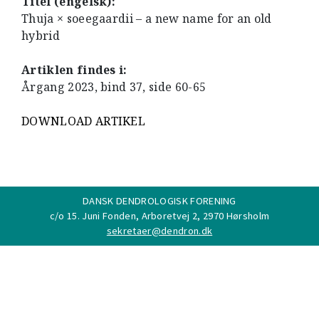
Titel (engelsk):
Thuja × soeegaardii – a new name for an old
hybrid
Artiklen findes i:
Årgang 2023, bind 37, side 60-65
DOWNLOAD ARTIKEL
DANSK DENDROLOGISK FORENING
c/o 15. Juni Fonden, Arboretvej 2, 2970 Hørsholm
sekretaer@dendron.dk