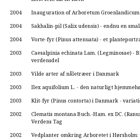
2004
Inauguration of Arboretum Groenlandicum (
2004
Sakhalin-pil (Salix udensis) - endnu en sma
2004
Vorte-fyr (Pinus attenuata) - et planteportr
2003
Caesalpinia echinata Lam. (Legminosae) - Br
verdensdel
2003
Vilde arter af nåletræer i Danmark
2003
Ilex aquifolium L. - den naturligt hjemmeh
2003
Klit-fyr (Pinus contorta) i Danmark - variat
2002
Clematis montana Buch.-Ham. ex DC. (Ranun
Verdens Tag
2002
Vedplanter omkring Arboretet i Hørsholm: f