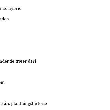
mmel hybrid
erden
ændende træer deri
jem
e års plantningshistorie