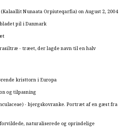
Kalaallit Nunaata Orpiuteqarfia) on August 2, 2004
lbladet pil i Danmark
æt
asiltræ - træet, der lagde navn til en halv
ørende kristtorn i Europa
ion og tilpasning
culaceae) - bjergskovranke. Portræt af en gæst fra
orvildede, naturaliserede og oprindelige