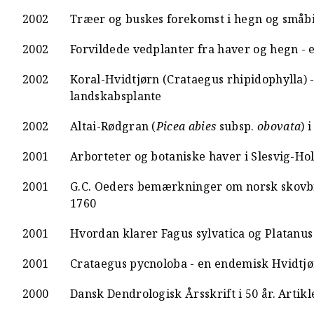
2002
Træer og buskes forekomst i hegn og småb
2002
Forvildede vedplanter fra haver og hegn - 
2002
Koral-Hvidtjørn (Crataegus rhipidophylla) 
landskabsplante
2002
Altai-Rødgran (
Picea abies
subsp.
obovata
) 
2001
Arborteter og botaniske haver i Slesvig-H
2001
G.C. Oeders bemærkninger om norsk skovbru
1760
2001
Hvordan klarer Fagus sylvatica og Platanus 
2001
Crataegus pycnoloba - en endemisk Hvidtjø
2000
Dansk Dendrologisk Årsskrift i 50 år. Artikle