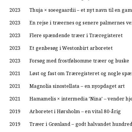
2023
Thuja × soeegaardii – et nyt navn til en ga
2023
En rejse i træernes og senere palmernes v
2023
Flere spændende træer i Træregisteret
2023
Et genbesøg i Westonbirt arboretet
2023
Forsøg med frostfølsomme træer og buske
2021
Løst og fast om Træregisteret og nogle sp
2021
Magnolia sinostellata – en nyopdaget art
2021
Hamamelis × intermedia ’Nina’ – vender h
2019
Arboretet i Hørsholm – en vital 80-årig
2019
Træer i Grønland – godt halvandet hundred