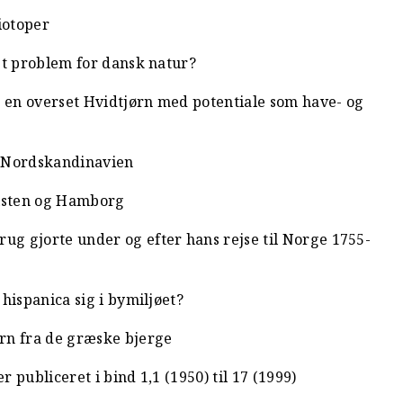
iotoper
et problem for dansk natur?
- en overset Hvidtjørn med potentiale som have- og
i Nordskandinavien
olsten og Hamborg
g gjorte under og efter hans rejse til Norge 1755-
hispanica sig i bymiljøet?
rn fra de græske bjerge
r publiceret i bind 1,1 (1950) til 17 (1999)