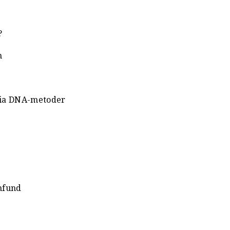
?
n
 via DNA-metoder
mfund