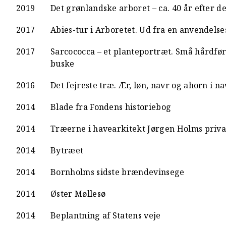
2019
Det grønlandske arboret – ca. 40 år efter d
2017
Abies-tur i Arboretet. Ud fra en anvendels
2017
Sarcococca – et planteportræt. Små hårdfø
buske
2016
Det fejreste træ. Ær, løn, navr og ahorn i n
2014
Blade fra Fondens historiebog
2014
Træerne i havearkitekt Jørgen Holms priva
2014
Bytræet
2014
Bornholms sidste brændevinsege
2014
Øster Møllesø
2014
Beplantning af Statens veje