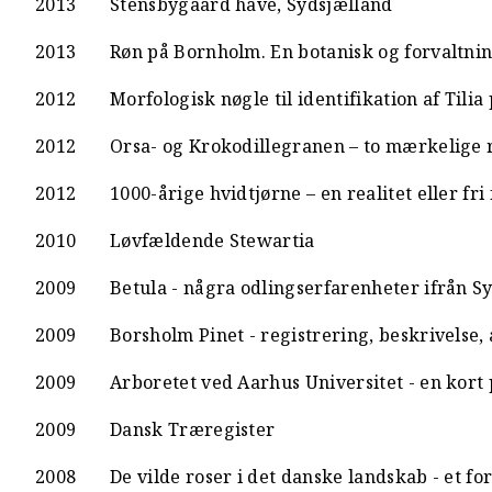
2013
Stensbygaard have, Sydsjælland
2013
Røn på Bornholm. En botanisk og forvaltn
2012
Morfologisk nøgle til identifikation af Tilia
2012
Orsa- og Krokodillegranen – to mærkelige
2012
1000-årige hvidtjørne – en realitet eller fri 
2010
Løvfældende Stewartia
2009
Betula - några odlingserfarenheter ifrån 
2009
Borsholm Pinet - registrering, beskrivelse, 
2009
Arboretet ved Aarhus Universitet - en kort
2009
Dansk Træregister
2008
De vilde roser i det danske landskab - et 