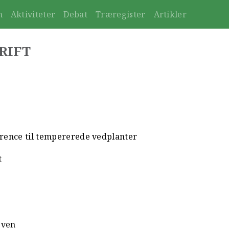
n
Aktiviteter
Debat
Træregister
Artikler
RIFT
rence til tempererede vedplanter
t
 ven