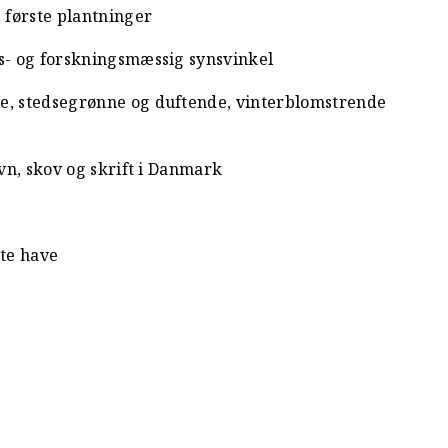
e første plantninger
es- og forskningsmæssig synsvinkel
re, stedsegrønne og duftende, vinterblomstrende
avn, skov og skrift i Danmark
te have