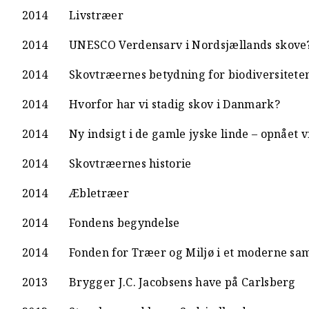
2014
Livstræer
2014
UNESCO Verdensarv i Nordsjællands skove
2014
Skovtræernes betydning for biodiversitete
2014
Hvorfor har vi stadig skov i Danmark?
2014
Ny indsigt i de gamle jyske linde – opnået
2014
Skovtræernes historie
2014
Æbletræer
2014
Fondens begyndelse
2014
Fonden for Træer og Miljø i et moderne sa
2013
Brygger J.C. Jacobsens have på Carlsberg