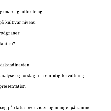
ingsmæssig udfordring
 på kultivar niveau
 rødgraner
fantasi?
Sydskandinavien
analyse og forslag til fremtidig forvaltning
 præsentation
forsøg på status over viden og mangel på samme