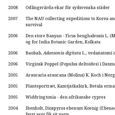
2008
Odlingsvärda ekar för sydsvenska städer
2007
The NAU collecting expeditions to Korea and
survival
2006
Den store Banyan - Ficus benghalensis L. (M
og for India Botanic Garden, Kolkata
2006
Baobab,
Adansonia digitata
L., vedanatomi o
2006
Virginsk Poppel (Populus deltoides) i Danm
2005
Araucaria araucana (Molina) K. Koch i No
2005
Planteportræt, Kamtjatkabirk, Betula erma
2005
Widdringtonia - den afrikanske cypres
2004
Ibenholt, Diospyros ebenum Koenig (Ebenac
først sent fik sit navn