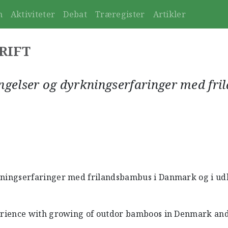
n
Aktiviteter
Debat
Træregister
Artikler
RIFT
gelser og dyrkningserfaringer med fri
ningserfaringer med frilandsbambus i Danmark og i ud
rience with growing of outdor bamboos in Denmark and 