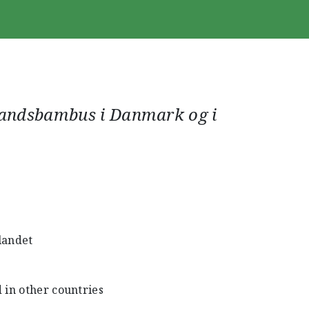
landsbambus i Danmark og i
landet
in other countries