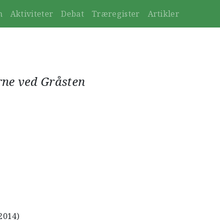
n
Aktiviteter
Debat
Træregister
Artikler
rne ved Gråsten
2014)