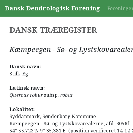
Dansk Dendrologisk Forening
Foreninge
DANSK TRÆREGISTER
Kæmpeegen - Sø- og Lystskovareale
Dansk navn:
Stilk-Eg
Latinsk navn:
Quercus robur
subsp.
robur
Lokalitet:
Syddanmark, Sønderborg Kommune
Kæmpeegen - Sø- og Lystskovarealerne, afd. 3056f
54° 55,723'N 9° 35,381'E (position verificeret 14-12-