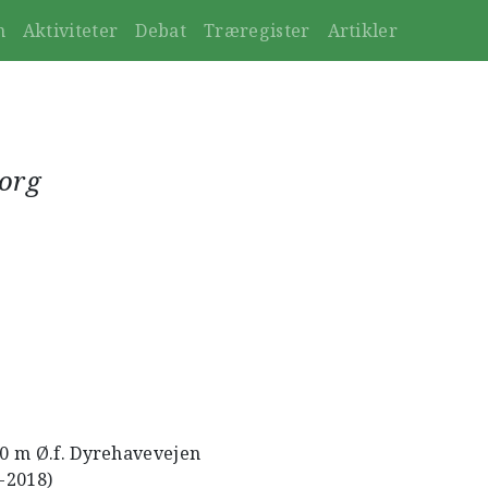
n
Aktiviteter
Debat
Træregister
Artikler
borg
00 m Ø.f. Dyrehavevejen
1-2018)