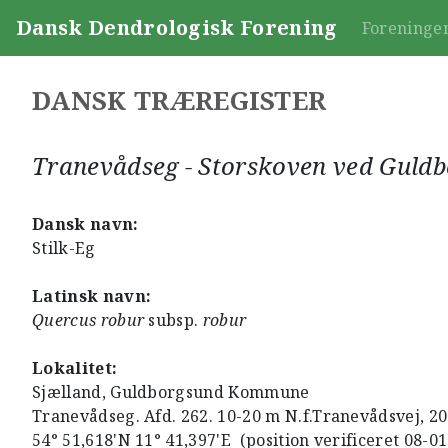
Dansk Dendrologisk Forening
Foreninge
DANSK TRÆREGISTER
Tranevådseg - Storskoven ved Guld
Dansk navn:
Stilk-Eg
Latinsk navn:
Quercus robur
subsp.
robur
Lokalitet:
Sjælland, Guldborgsund Kommune
Tranevådseg. Afd. 262. 10-20 m N.f.Tranevådsvej, 2
54° 51,618'N 11° 41,397'E (position verificeret 08-0