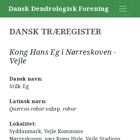
Dansk Dendrologisk Forening
DANSK TRÆREGISTER
Kong Hans Eg i Nørreskoven -
Vejle
Dansk navn:
Stilk-Eg
Latinsk navn:
Quercus robur
subsp.
robur
Lokalitet:
Syddanmark, Vejle Kommune
Nørreskoven, nær Roms Hule, Vejle Stadions