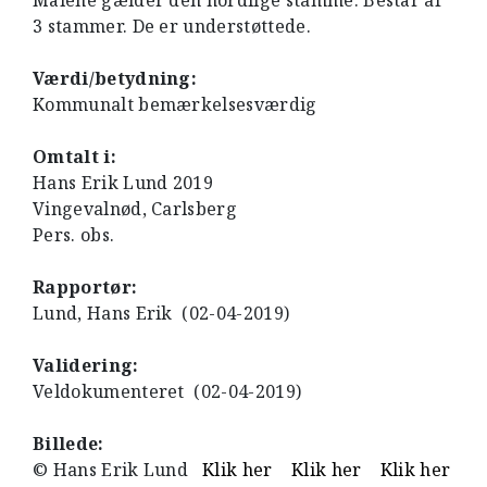
Målene gælder den nordlige stamme. Består af
3 stammer. De er understøttede.
Værdi/betydning:
Kommunalt bemærkelsesværdig
Omtalt i:
Hans Erik Lund 2019
Vingevalnød, Carlsberg
Pers. obs.
Rapportør:
Lund, Hans Erik (02-04-2019)
Validering:
Veldokumenteret (02-04-2019)
Billede:
© Hans Erik Lund
Klik her
Klik her
Klik her