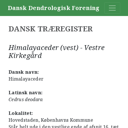
Dansk Dendrologisk Forening
DANSK TRÆREGISTER
Himalayaceder (vest) - Vestre
Kirkegård
Dansk navn:
Himalayaceder
Latinsk navn:
Cedrus deodara
Lokalitet:
Hovedstaden, Københavns Kommune
Står helt ude i den vestlige ende af afsnit 16, tæt