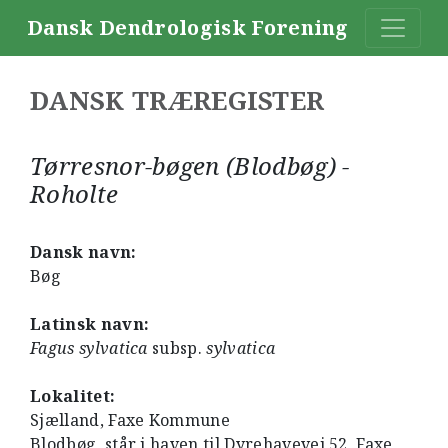
Dansk Dendrologisk Forening
DANSK TRÆREGISTER
Tørresnor-bøgen (Blodbøg) -
Roholte
Dansk navn:
Bøg
Latinsk navn:
Fagus sylvatica
subsp.
sylvatica
Lokalitet:
Sjælland, Faxe Kommune
Blodbøg, står i haven til Dyrehavevej 52, Faxe