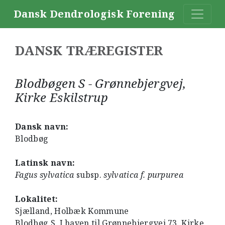
Dansk Dendrologisk Forening
DANSK TRÆREGISTER
Blodbøgen S - Grønnebjergvej,
Kirke Eskilstrup
Dansk navn:
Blodbøg
Latinsk navn:
Fagus sylvatica
subsp.
sylvatica f. purpurea
Lokalitet:
Sjælland, Holbæk Kommune
Blodbøg S. I haven til Grønnebjergvej 73, Kirke