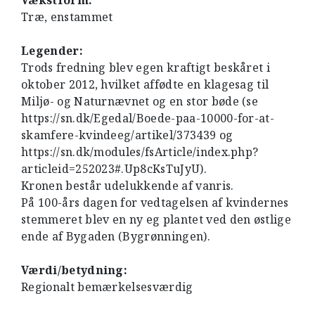
Vækstform:
Træ, enstammet
Legender:
Trods fredning blev egen kraftigt beskåret i
oktober 2012, hvilket affødte en klagesag til
Miljø- og Naturnævnet og en stor bøde (se
https://sn.dk/Egedal/Boede-paa-10000-for-at-
skamfere-kvindeeg/artikel/373439 og
https://sn.dk/modules/fsArticle/index.php?
articleid=252023#.Up8cKsTuJyU).
Kronen består udelukkende af vanris.
På 100-års dagen for vedtagelsen af kvindernes
stemmeret blev en ny eg plantet ved den østlige
ende af Bygaden (Bygrønningen).
Værdi/betydning:
Regionalt bemærkelsesværdig