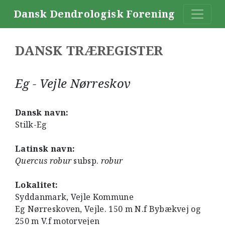
Dansk Dendrologisk Forening
DANSK TRÆREGISTER
Eg - Vejle Nørreskov
Dansk navn:
Stilk-Eg
Latinsk navn:
Quercus robur
subsp.
robur
Lokalitet:
Syddanmark, Vejle Kommune
Eg Nørreskoven, Vejle. 150 m N.f Bybækvej og
250 m V.f motorvejen