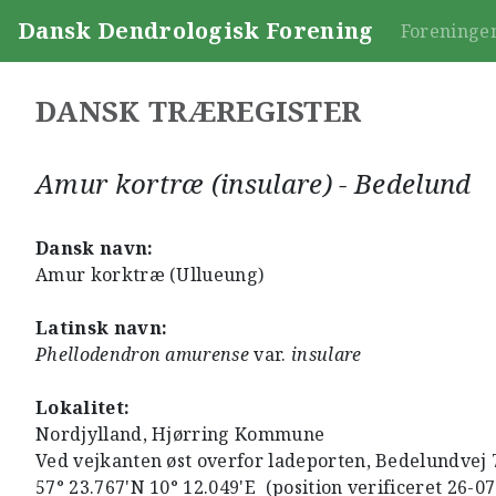
Dansk Dendrologisk Forening
Foreninge
DANSK TRÆREGISTER
Amur kortræ (insulare) - Bedelund
Dansk navn:
Amur korktræ (Ullueung)
Latinsk navn:
Phellodendron amurense
var.
insulare
Lokalitet:
Nordjylland, Hjørring Kommune
Ved vejkanten øst overfor ladeporten, Bedelundvej
57° 23.767'N 10° 12.049'E (position verificeret 26-0