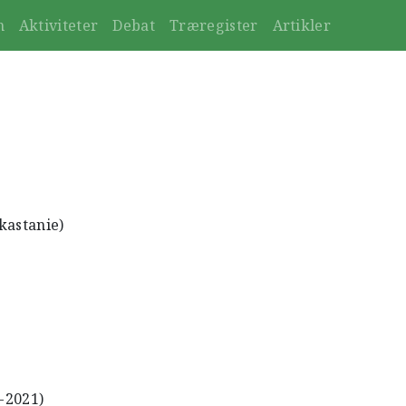
n
Aktiviteter
Debat
Træregister
Artikler
kastanie)
4-2021)