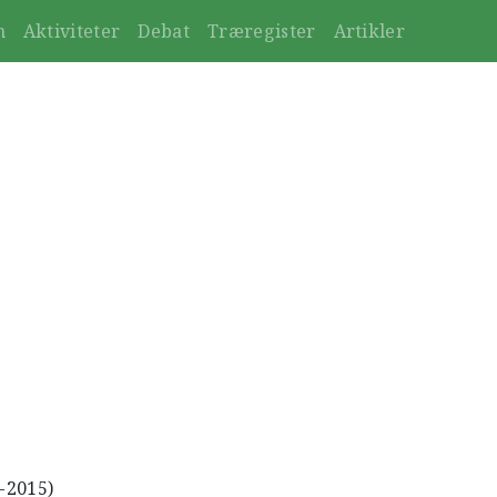
n
Aktiviteter
Debat
Træregister
Artikler
9-2015)