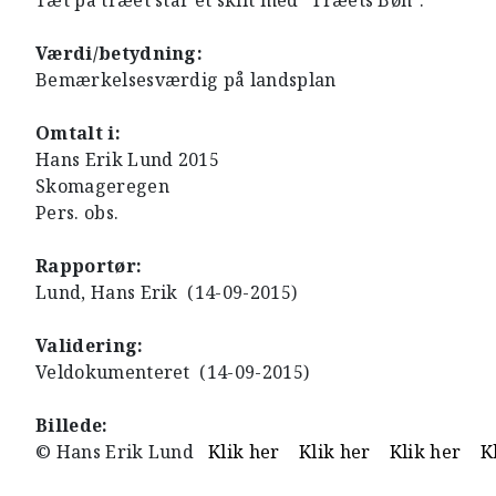
Tæt på træet står et skilt med "Træets Bøn".
Værdi/betydning:
Bemærkelsesværdig på landsplan
Omtalt i:
Hans Erik Lund 2015
Skomageregen
Pers. obs.
Rapportør:
Lund, Hans Erik (14-09-2015)
Validering:
Veldokumenteret (14-09-2015)
Billede:
© Hans Erik Lund
Klik her
Klik her
Klik her
K