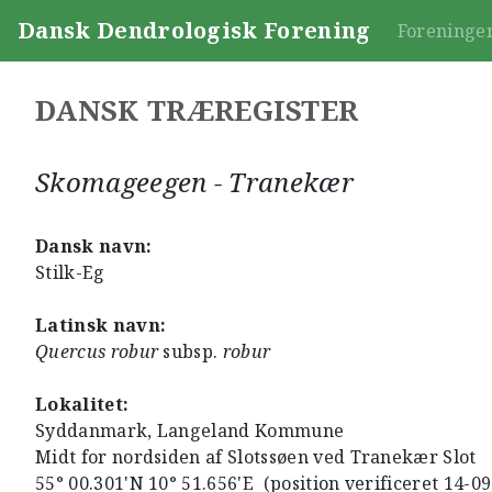
Dansk Dendrologisk Forening
Foreninge
DANSK TRÆREGISTER
Skomageegen - Tranekær
Dansk navn:
Stilk-Eg
Latinsk navn:
Quercus robur
subsp.
robur
Lokalitet:
Syddanmark, Langeland Kommune
Midt for nordsiden af Slotssøen ved Tranekær Slot
55° 00.301'N 10° 51.656'E (position verificeret 14-0