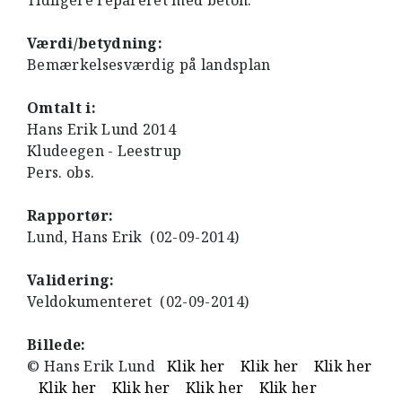
Tidligere repareret med beton.
Værdi/betydning:
Bemærkelsesværdig på landsplan
Omtalt i:
Hans Erik Lund 2014
Kludeegen - Leestrup
Pers. obs.
Rapportør:
Lund, Hans Erik (02-09-2014)
Validering:
Veldokumenteret (02-09-2014)
Billede:
© Hans Erik Lund
Klik her
Klik her
Klik her
Klik her
Klik her
Klik her
Klik her