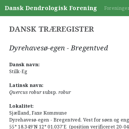
Dansk Dendrologisk Forening
Foreninge
DANSK TRÆREGISTER
Dyrehavesø-egen - Bregentved
Dansk navn:
Stilk-Eg
Latinsk navn:
Quercus robur
subsp.
robur
Lokalitet:
Sjælland, Faxe Kommune
Dyrehavesø-egen - Bregentved. Vest for søen og en
55° 18.349'N 12° 01.037'E (position verificeret 20-0