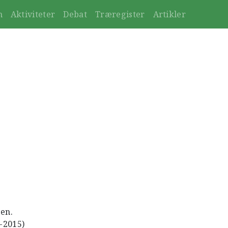
n
Aktiviteter
Debat
Træregister
Artikler
gen.
4-2015)