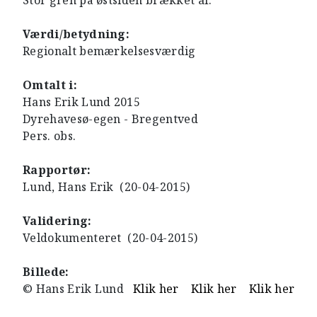
Stor gren på østsiden brækket af.
Værdi/betydning:
Regionalt bemærkelsesværdig
Omtalt i:
Hans Erik Lund 2015
Dyrehavesø-egen - Bregentved
Pers. obs.
Rapportør:
Lund, Hans Erik (20-04-2015)
Validering:
Veldokumenteret (20-04-2015)
Billede:
© Hans Erik Lund
Klik her
Klik her
Klik her