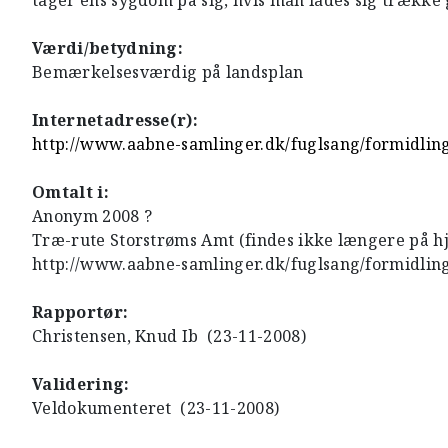
tager ens sygdom på sig, hvis man lades sig trække g
Værdi/betydning:
Bemærkelsesværdig på landsplan
Internetadresse(r):
http://www.aabne-samlinger.dk/fuglsang/formidlin
Omtalt i:
Anonym 2008 ?
Træ-rute Storstrøms Amt (findes ikke længere på 
http://www.aabne-samlinger.dk/fuglsang/formidlin
Rapportør:
Christensen, Knud Ib (23-11-2008)
Validering:
Veldokumenteret (23-11-2008)