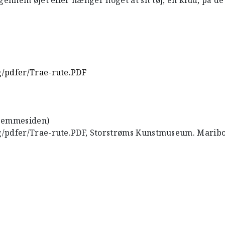
ennem øjet eller hænger noget at sit tøj, en klud, på de
g/pdfer/Trae-rute.PDF
hjemmesiden)
g/pdfer/Trae-rute.PDF, Storstrøms Kunstmuseum. Maribo