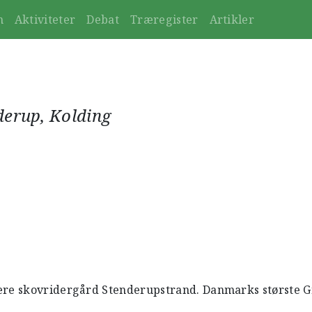
n
Aktiviteter
Debat
Træregister
Artikler
derup, Kolding
ere skovridergård Stenderupstrand. Danmarks største G