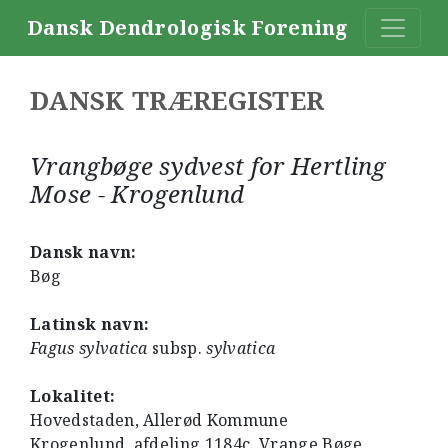
Dansk Dendrologisk Forening
DANSK TRÆREGISTER
Vrangbøge sydvest for Hertling
Mose - Krogenlund
Dansk navn:
Bøg
Latinsk navn:
Fagus sylvatica
subsp.
sylvatica
Lokalitet:
Hovedstaden, Allerød Kommune
Krogenlund, afdeling 1184c. Vrange Bøge