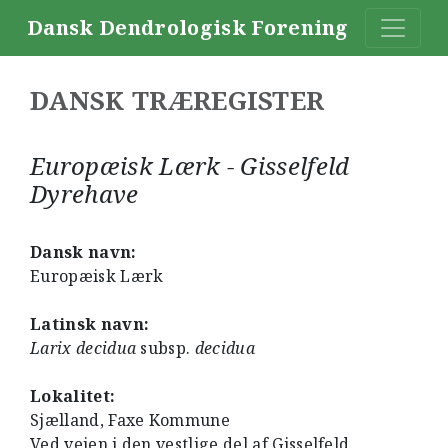
Dansk Dendrologisk Forening
DANSK TRÆREGISTER
Europæisk Lærk - Gisselfeld
Dyrehave
Dansk navn:
Europæisk Lærk
Latinsk navn:
Larix decidua
subsp.
decidua
Lokalitet:
Sjælland, Faxe Kommune
Ved vejen i den vestlige del af Gisselfeld