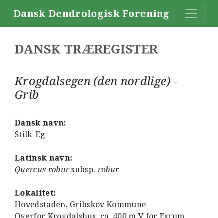
Dansk Dendrologisk Forening
DANSK TRÆREGISTER
Krogdalsegen (den nordlige) -
Grib
Dansk navn:
Stilk-Eg
Latinsk navn:
Quercus robur
subsp.
robur
Lokalitet:
Hovedstaden, Gribskov Kommune
Overfor Krogdalshus, ca. 400 m V for Esrum