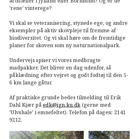
artsfæller i Jylland eller Bornholm? Og er de
’rene’ vinterege?
Vi skal se veteranisering, stynede ege, og andre
eksempler på aktiv skovpleje til fremme af
biodiversitet. Og vi skal høre om de fremtidige
planer for skoven som ny naturnationalpark.
Undervejs spiser vi vores medbragte
madpakker. Det bliver en dag udenfor, så
påklædning efter vejret og godt fodtøj til den 5-
6 km lange gåtur.
Af praktiske grunde bedes tilmelding til Erik
Dahl Kjær på
edk@ign.ku.dk
(gerne med
’Ulvshale’ i emnefeltet). Telefon på dagen: 2141
9212.