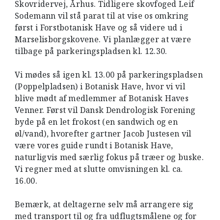
Skovridervej, Århus. Tidligere skovfoged Leif
Sodemann vil stå parat til at vise os omkring
først i Forstbotanisk Have og så videre ud i
Marselisborgskovene. Vi planlægger at være
tilbage på parkeringspladsen kl. 12.30.
Vi mødes så igen kl. 13.00 på parkeringspladsen
(Poppelpladsen) i Botanisk Have, hvor vi vil
blive mødt af medlemmer af Botanisk Haves
Venner. Først vil Dansk Dendrologisk Forening
byde på en let frokost (en sandwich og en
øl/vand), hvorefter gartner Jacob Justesen vil
være vores guide rundt i Botanisk Have,
naturligvis med særlig fokus på træer og buske.
Vi regner med at slutte omvisningen kl. ca.
16.00.
Bemærk, at deltagerne selv må arrangere sig
med transport til og fra udflugtsmålene og for