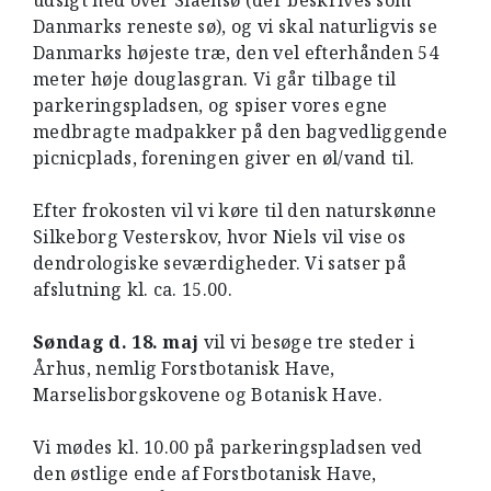
udsigt ned over Slåensø (der beskrives som
Danmarks reneste sø), og vi skal naturligvis se
Danmarks højeste træ, den vel efterhånden 54
meter høje douglasgran. Vi går tilbage til
parkeringspladsen, og spiser vores egne
medbragte madpakker på den bagvedliggende
picnicplads, foreningen giver en øl/vand til.
Efter frokosten vil vi køre til den naturskønne
Silkeborg Vesterskov, hvor Niels vil vise os
dendrologiske seværdigheder. Vi satser på
afslutning kl. ca. 15.00.
Søndag d. 18. maj
vil vi besøge tre steder i
Århus, nemlig Forstbotanisk Have,
Marselisborgskovene og Botanisk Have.
Vi mødes kl. 10.00 på parkeringspladsen ved
den østlige ende af Forstbotanisk Have,